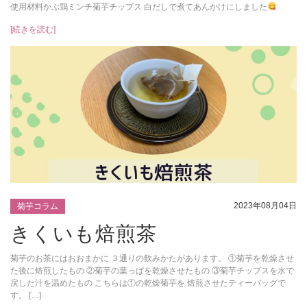
使用材料かぶ鶏ミンチ菊芋チップス 白だしで煮てあんかけにしました
[続きを読む]
2023年08月04日
菊芋コラム
きくいも焙煎茶
菊芋のお茶にはおおまかに ３通りの飲みかたがあります。 ①菊芋を乾燥させ
た後に焙煎したもの ②菊芋の葉っぱを乾燥させたもの ③菊芋チップスを水で
戻した汁を温めたもの こちらは①の乾燥菊芋を 焙煎させたティーバッグで
す。 […]