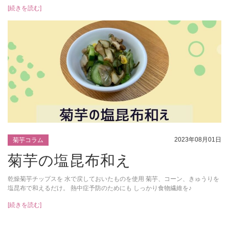
[続きを読む]
2023年08月01日
菊芋コラム
菊芋の塩昆布和え
乾燥菊芋チップスを 水で戻しておいたものを使用 菊芋、コーン、きゅうりを
塩昆布で和えるだけ。 熱中症予防のためにも しっかり食物繊維を♪
[続きを読む]