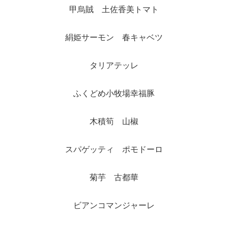
甲烏賊 土佐香美トマト
絹姫サーモン 春キャベツ
タリアテッレ
ふくどめ小牧場幸福豚
木積筍 山椒
スパゲッティ ポモドーロ
菊芋 古都華
ビアンコマンジャーレ