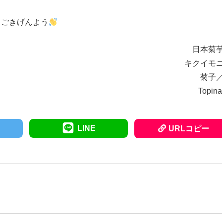
ごきげんよう
日本菊
キクイモ
菊子
Topin
LINE
URLコピー