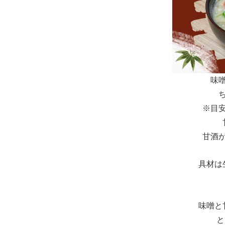
味
※目
甘酒
具材は
味噌と
と