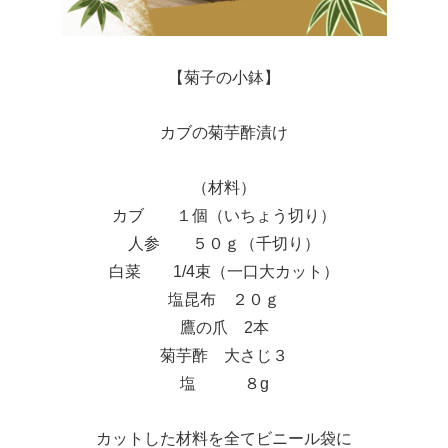
【菊子の小鉢】
カブの菊芋酢漬け
（材料）
カブ １個（いちょう切り）
人参 ５０ｇ（千切り）
白菜 1/4束（一口大カット）
塩昆布 ２０ｇ
鷹の爪 2本
菊芋酢 大さじ３
塩 ８g
カットした材料を全てビニール袋に