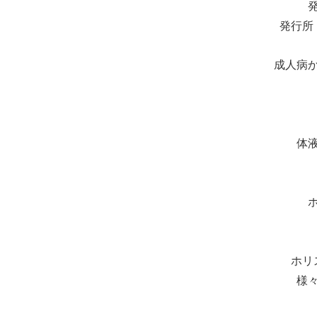
発行所
成人病
体
ホリ
様