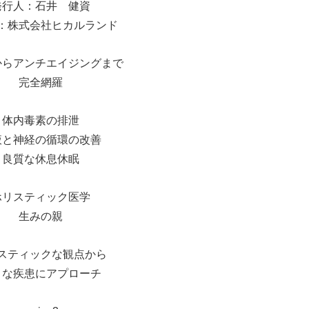
発行人：石井 健資
：株式会社ヒカルランド
からアンチエイジングまで
完全網羅
体内毒素の排泄
液と神経の循環の改善
良質な休息休眠
ホリスティック医学
生みの親
スティックな観点から
々な疾患にアプローチ