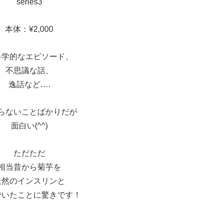
series3
本体：¥2,000
科学的なエピソード、
不思議な話、
逸話など….
らないことばかりだが
面白い(^^)
ただただ
相当昔から菊芋を
天然のインスリンと
でいたことに驚きです！