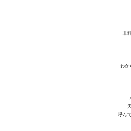
非
わか
呼ん