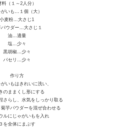
材料（１～2人分）
ゃがいも…１個（大）
小麦粉…大さじ1
芋パウダー…大さじ１
油…適量
塩…少々
黒胡椒…少々
パセリ…少々
作り方
ゃがいもはきれいに洗い、
きのままくし形にする
程さらし、水気をしっかり取る
と菊芋パウダーを混ぜ合わせる
ウルにじゃがいもを入れ
３を全体にまぶす