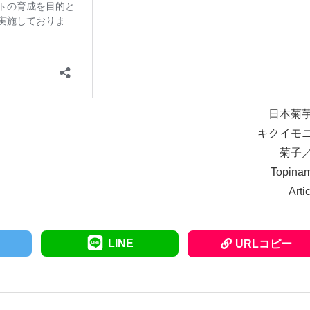
日本菊
キクイモ
菊子
Topina
Arti
LINE
URLコピー