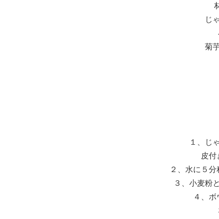
じ
菊
１、じ
皮付
２、水に５分
３、小麦粉
４、ボ