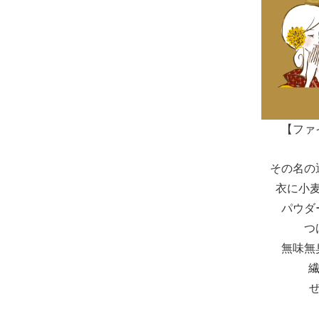
【ファ
その名の
衣に小
パウダ
つ
無味無