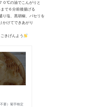
７０℃の油でこんがりと
るまで６分前後揚げる
盛り塩、黒胡椒、パセリを
りかけてできあがり
ごきげんよう