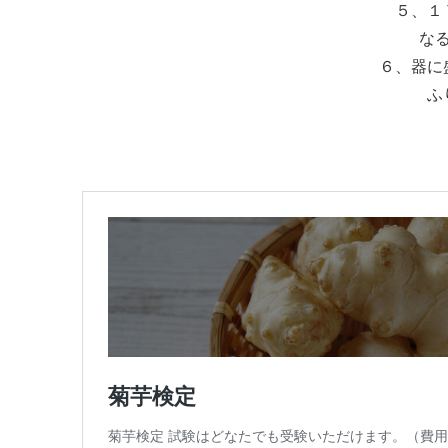
５、１
な
６、器に
ふ