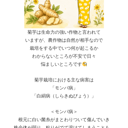
菊芋は生命力の強い作物と言われて
いますが、農作物は自然が相手なので
栽培をする中でいつ何が起こるか
わからないところが不安で日々
悩ましいところです
菊芋栽培における主な病害は
「モンパ病」
「白絹病（しらきぬびょう）」
＜モンパ病＞
根元に白い菌糸がまとわりついて傷んでいき
株全体が弱り、粘りがでて溶けてしまうことも。