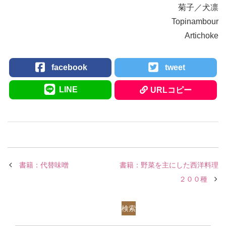
菊子／犬凛
Topinambour
Artichoke
facebook
tweet
LINE
URLコピー
書籍：代替味噌
書籍：野菜を主にした西洋料理
２００種
検索