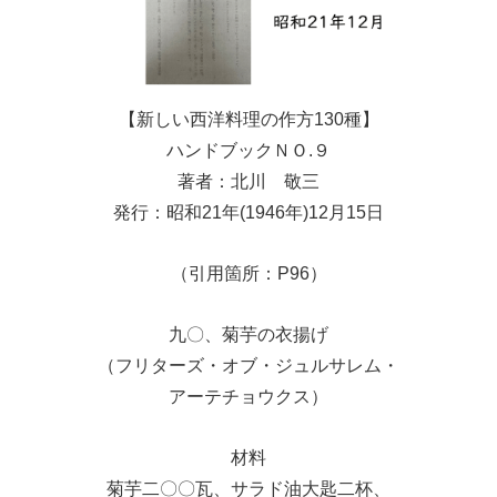
【新しい西洋料理の作方130種】
ハンドブックＮＯ.９
著者：北川 敬三
発行：昭和21年(1946年)12月15日
（引用箇所：P96）
九〇、菊芋の衣揚げ
（フリターズ・オブ・ジュルサレム・
アーテチョウクス）
材料
菊芋二〇〇瓦、サラド油大匙二杯、