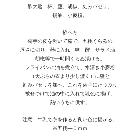
酢大匙二杯、鹽、胡椒、刻みパセリ、
揚油、小麥粉。
拵へ方
菊芋の皮を剥いて茹で、五粍くらゐの
厚さに切り、器に入れ、鹽、酢、サラド油、
胡椒等で一時間くらゐ漬ける。
フライパンに油を煮立て、水溶き小麥粉
（天ぷらの衣より少し濃く）に鹽と
刻みパセリを加へ、これを菊芋にたつぷり
被せつけて油の中に入れて狐色に揚げ、
熱いうちに供す。
注意―牛乳で衣を作ると良い色に揚がる。
※五粍―５ｍｍ