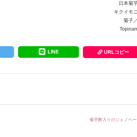
日本菊
キクイモ
菊子
Topina
LINE
URLコピー
菊芋酢入りのジェノベー