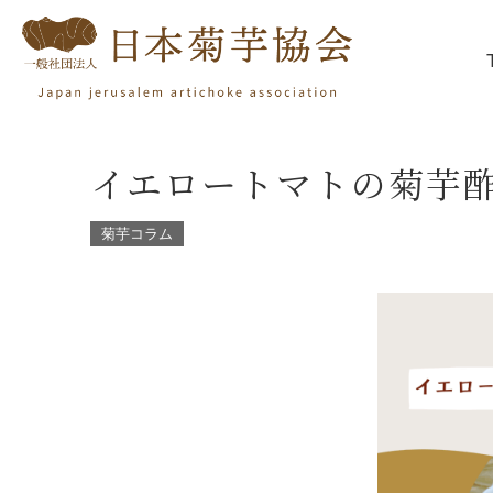
イエロートマトの菊芋
菊芋コラム