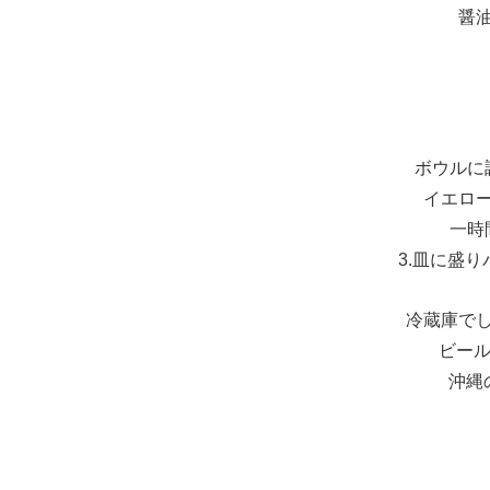
醤
ボウルに
イエロ
一時間以
3.皿に盛
冷蔵庫で
ビー
沖縄