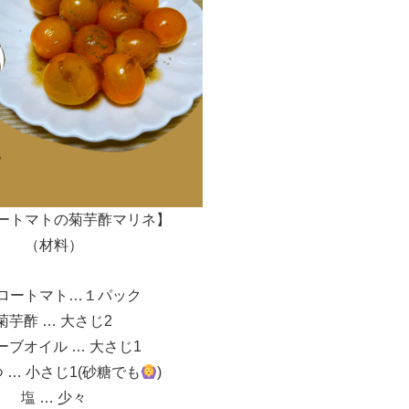
ートマトの菊芋酢マリネ】
（材料）
ロートマト…１パック
菊芋酢 … 大さじ2
ーブオイル … 大さじ1
 … 小さじ1(砂糖でも
)
塩 … 少々