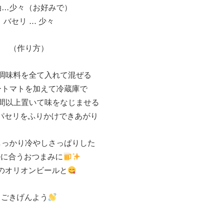
油…少々（お好みで）
バセリ … 少々
（作り方）
調味料を全て入れて混ぜる
ートマトを加えて冷蔵庫で
上置いて味をなじませる
りパセリをふりかけできあがり
しっかり冷やしさっぱりした
ルに合うおつまみに
のオリオンビールと
ごきげんよう