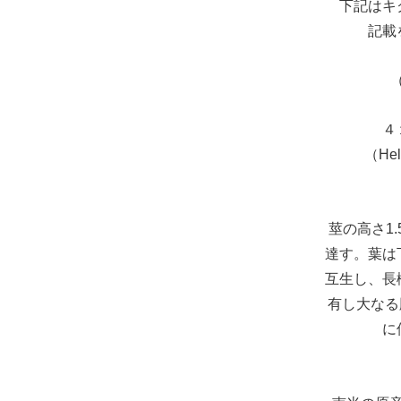
下記はキ
記載
４
（Heli
莖の高さ1.
達す。葉は
互生し、長
有し大なる
に