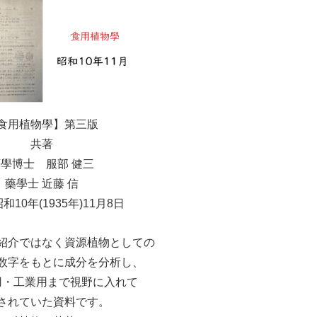
食用植物學】第三版
共著
學博士 服部 健三
藥學士 近藤 信
和10年(1935年)11月8日
紹介ではなく資源植物としての
数字をもとに成分を分析し、
用・工業用まで視野に入れて
されていた資料です。