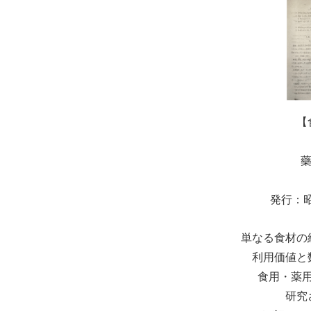
【
藥
発行：昭
単なる食材の
利用価値と
食用・薬
研究