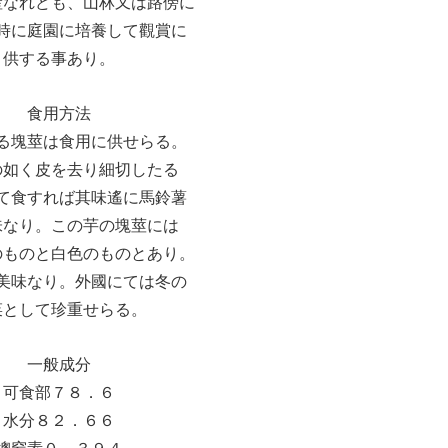
産なれども、山林又は路傍に
時に庭園に培養して觀賞に
供する事あり。
食用方法
る塊莖は食用に供せらる。
の如く皮を去り細切したる
て食すれば其味遙に馬鈴薯
味なり。この芋の塊莖には
のものと白色のものとあり。
美味なり。外國にては冬の
菜として珍重せらる。
一般成分
可食部７８．６
水分８２．６６