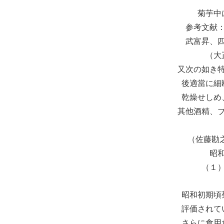
菊芋中
参考文献
武富昇、
（大
又次の如き
後適當に細
乾燥せしめ
其他酒精、
（佐藤勘之
昭
（１
昭和初期頃
評価されて
さらに食用