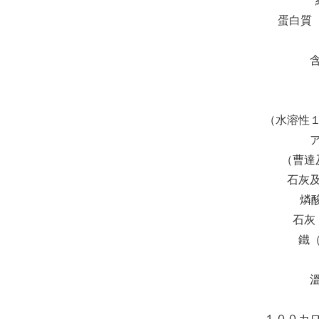
蛋白質
（水溶性
（曹達
石灰
燐
石灰
鐵
１００カ