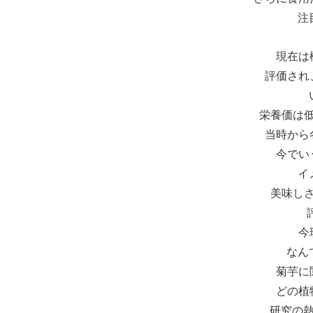
注
現在は
評価され
栄養価は
当時から
今でい
イ
美味し
今
なん
菊芋に
どの植
研究の