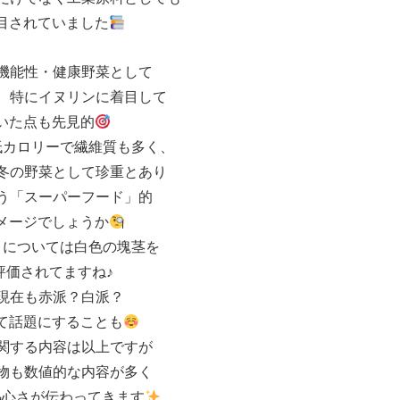
目されていました
機能性・健康野菜として
、特にイヌリンに着目して
いた点も先見的
低カロリーで繊維質も多く、
冬の野菜として珍重とあり
う「スーパーフード」的
メージでしょうか
さについては白色の塊茎を
評価されてますね♪
現在も赤派？白派？
て話題にすることも
関する内容は以上ですが
物も数値的な内容が多く
熱心さが伝わってきます