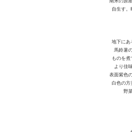
南米の原
自生す。
地下にあ
馬鈴薯
ものを煮
より佳
表面紫色
白色の方
野