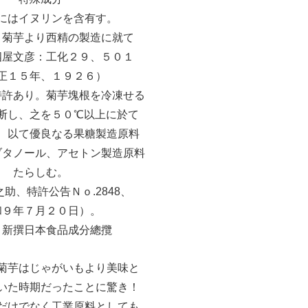
にはイヌリンを含有す。
：菊芋より西精の製造に就て
四屋文彦：工化２９、５０１
正１５年、１９２６）
特許あり。菊芋塊根を冷凍せる
断し、之を５０℃以上に於て
、以て優良なる果糖製造原料
ブタノール、アセトン製造原料
たらしむ。
助、特許公告Ｎｏ.2848、
和９年７月２０日）。
）新撰日本食品成分總攬
菊芋はじゃがいもより美味と
いた時期だったことに驚き！
だけでなく工業原料としても