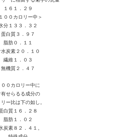
１６１．２９
１００カロリー中＞
水分１３３．３２
蛋白質３．９７
脂肪０．１１
含水炭素２０．１０
繊維１．０３
無機質２．４７
１００カロリー中に
含有せらるる成分の
ロリー比は下の如し。
蛋白質１６．２８
脂肪１．０２
水炭素８２．４１。
特殊成分