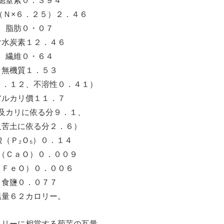
總窒素０．３９４
（Ｎ×６．２５）２．４６
脂肪０・０７
含水炭素１２．４６
繊維０・６４
無機質１．５３
１．１２、不溶性０．４１）
アルカリ價１１．７
及カリに依る分９．１、
及苦土に依る分２．６）
酸（Ｐ₂Ｏ₅）０．１４
（ＣａＯ）０．００９
（ＦｅＯ）０．００６
食鹽０．０７７
溫量６２カロリー。
ロリーに相當する菊芋の瓦量