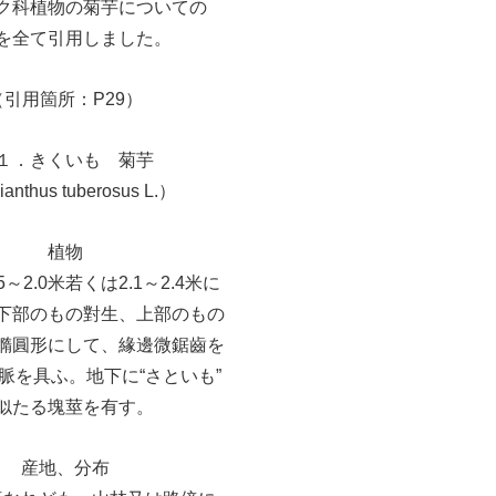
ク科植物の菊芋についての
を全て引用しました。
（引用箇所：P29）
１．きくいも 菊芋
anthus tuberosus L.）
植物
5～2.0米若くは2.1～2.4米に
下部のもの對生、上部のもの
橢圓形にして、緣邊微鋸齒を
脈を具ふ。地下に“さといも”
似たる塊莖を有す。
産地、分布