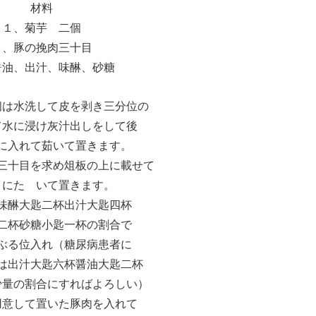
材料
１、菊芋 二個
２、豚の挽肉三十目
醤油、出汁、味醂、砂糖
個は水洗して皮を剥き三分位の
て水に浸け灰汁出しをして後
に入れて茹いて置きます。
三十目を求め俎板の上に載せて
々にたゝいて置きます。
味醂大匙二杯出汁大匙四杯
二杯砂糖小匙一杯の割合で
ぶる位入れ（糖尿病患者に
は出汁大匙六杯醤油大匙二杯
少量の割合にすればよろしい）
用意して置いた豚肉を入れて