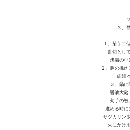
３、
１、菊芋二
亂切とし
沸湯の中
２、豚の挽肉
尙細
３、鍋に
醤油大匙
菊芋の被
進める時に
サツカリン
火にかけ