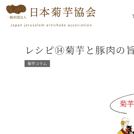
レシピ⑭菊芋と豚肉の
菊芋コラム