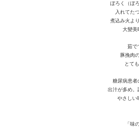
ぼろく（ぼ
入れてた
煮込み火よ
大變美
茹で
豚挽肉
とて
糖尿病患者
出汁が多め。
やさしい
「味