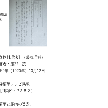
食物料理法】（榮養理科）
著者：服部 茂一
9年（1920年）10月12日
⑭菊芋レシピ掲載
引用箇所：P３５２）
菊芋と豚肉の旨煮」