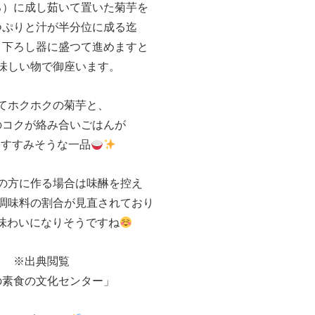
ろ）に成し茹いて置いた菊芋を
つぷりと汁が半分位に成る迄
り下ろし器に盛つて進めますと
味しい物で御座います。
てホクホクの菊芋と、
のコクが絡み合いごはんが
もすすみそうな一品
の方に作る場合は味醂を控え
調味料の割合が見直されており
味わいになりそうですね
※出典閲覧
の素食の文化センター」