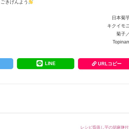
ごきげんよう
日本菊
キクイモ
菊子
Topina
LINE
URLコピー
レシピ⑮蒸し芋の胡麻鹽付