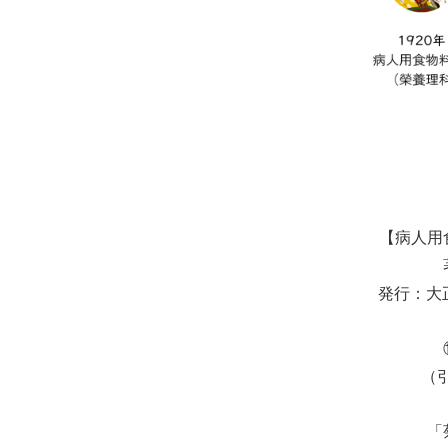
【病人用
発行：大正
（
「