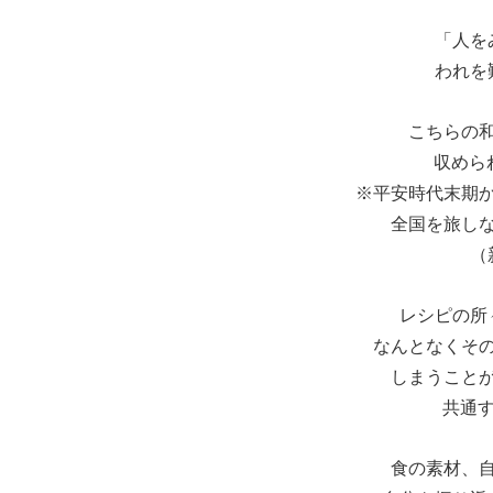
「人を
われを
こちらの
収めら
※平安時代末期
全国を旅し
（
レシピの所
なんとなくそ
しまうこと
共通
食の素材、