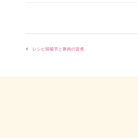
レシピ⑭菊芋と豚肉の旨煮