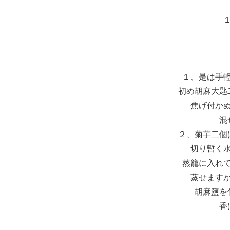
１、是は手
初め胡麻大匙
焦げ付か
混
２、菊芋二個
切り暫く
蒸籠に入れ
蒸せます
胡麻鹽を
香