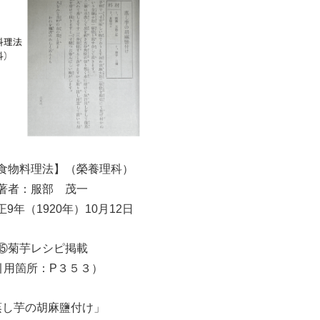
食物料理法】（榮養理科）
著者：服部 茂一
9年（1920年）10月12日
⑮菊芋レシピ掲載
引用箇所：P３５３）
蒸し芋の胡麻鹽付け」