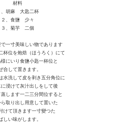
材料
１、胡麻 大匙二杯
２、食鹽 少々
３、菊芋 二個
輕で一寸美味しい物であります
二杯位を炮焙（ほうろく）にて
ぬ様にいり食鹽小匙一杯位と
ぜ合して置きます。
は水洗して皮を剥き五分角位に
水に浸けて灰汁出しをして後
て蒸します一二三分間位すると
から取り出し用意して置いた
付けて頂きます一寸變つた
ばしい味がします。