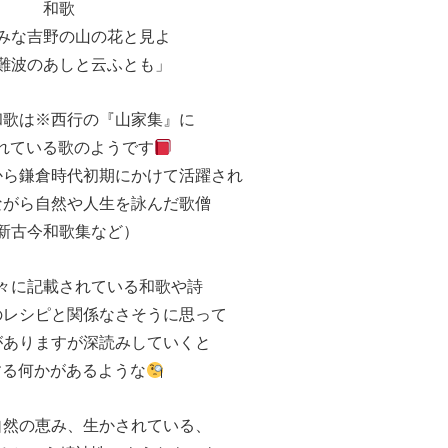
和歌
みな吉野の山の花と見よ
難波のあしと云ふとも」
和歌は※西行の『山家集』に
れている歌のようです
から鎌倉時代初期にかけて活躍され
ながら自然や人生を詠んだ歌僧
新古今和歌集など）
々に記載されている和歌や詩
のレシピと関係なさそうに思って
がありますが深読みしていくと
する何かがあるような
自然の恵み、生かされている、