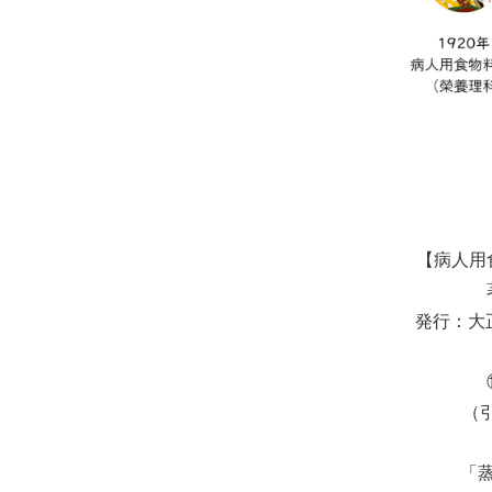
【病人用
発行：大正
（
「