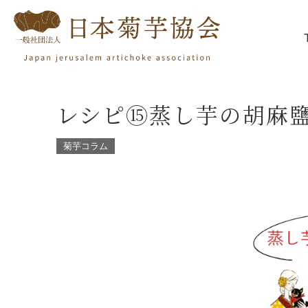
レシピ⑮蒸し芋の胡麻
菊芋コラム