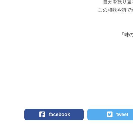
自分を振り返
この和歌や詩で
「味
facebook
tweet