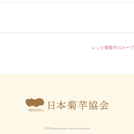
レシピ⑯菊芋のスープ
©2023 Japan jerusalem artichoke association