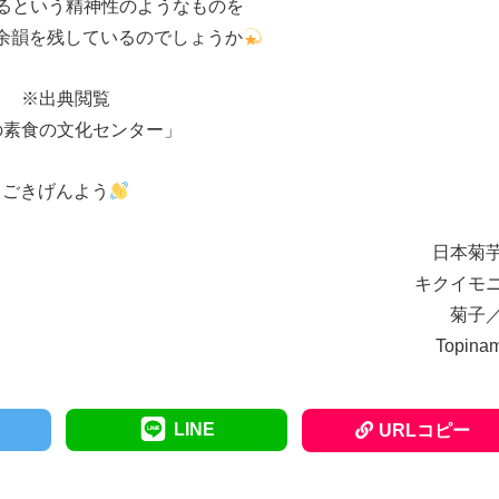
るという精神性のようなものを
余韻を残しているのでしょうか
※出典閲覧
の素食の文化センター」
ごきげんよう
日本菊
キクイモ
菊子
Topina
LINE
URLコピー