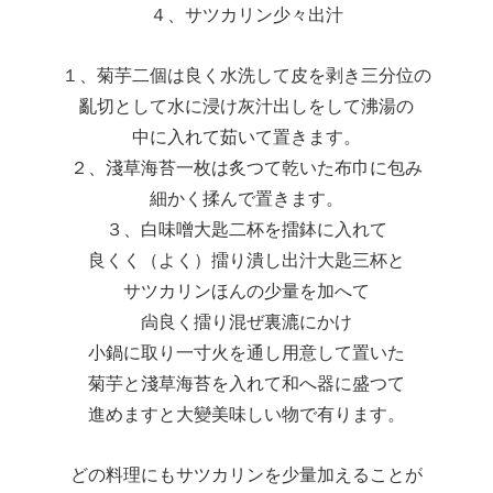
４、サツカリン少々出汁
１、菊芋二個は良く水洗して皮を剥き三分位の
亂切として水に浸け灰汁出しをして沸湯の
中に入れて茹いて置きます。
２、淺草海苔一枚は炙つて乾いた布巾に包み
細かく揉んで置きます。
３、白味噌大匙二杯を擂鉢に入れて
良くく（よく）擂り潰し出汁大匙三杯と
サツカリンほんの少量を加へて
尙良く擂り混ぜ裏漉にかけ
小鍋に取り一寸火を通し用意して置いた
菊芋と淺草海苔を入れて和へ器に盛つて
進めますと大變美味しい物で有ります。
どの料理にもサツカリンを少量加えることが