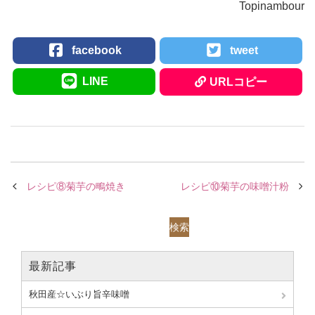
Topinambour
facebook
tweet
LINE
URLコピー
レシピ⑧菊芋の鴫焼き
レシピ⑩菊芋の味噌汁粉
検索
最新記事
秋田産☆いぶり旨辛味噌