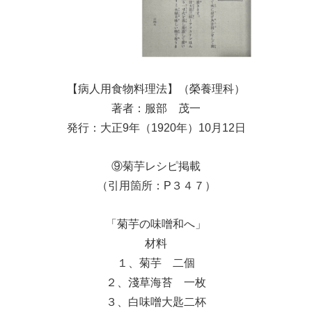
【病人用食物料理法】（榮養理科）
著者：服部 茂一
発行：大正9年（1920年）10月12日
⑨菊芋レシピ掲載
（引用箇所：P３４７）
「菊芋の味噌和へ」
材料
１、菊芋 二個
２、淺草海苔 一枚
３、白味噌大匙二杯