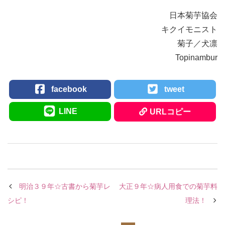
日本菊芋協会
キクイモニスト
菊子／犬凛
Topinambur
facebook
tweet
LINE
URLコピー
明治３９年☆古書から菊芋レ
大正９年☆病人用食での菊芋料
シピ！
理法！