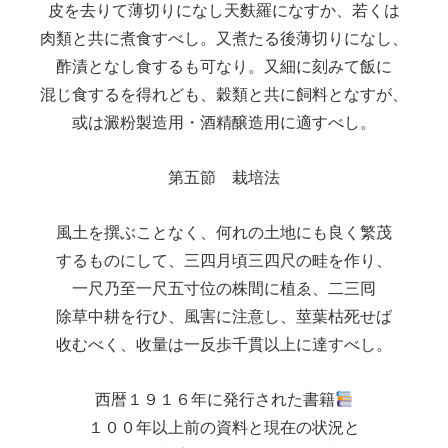
皮を去りて薄切りになし天麩羅になすか、若くは
肉類と共に煮食すべし。又煮たる後薄切りになし、
酢漬となし食するも可なり。又細に刻みて飯に
混じ食するを得れども、穀類と共に飼料となすが、
或は澱粉製造用・酒精醸造用に適すべし。
第五節 栽培法
風土を撰ぶことなく、何れの土地にも良く繁茂
するものにして、三四月頃三四尺の畦を作り、
一尺乃至一尺五寸位の株間に植ゑ、二三囘
除草中耕を行ひ、風害に注意し、莖葉枯死せば
收むべく、收量は一反歩千貫以上に達すべし。
西暦１９１６年に発行された書籍
１００年以上前の資料と現在の状況と