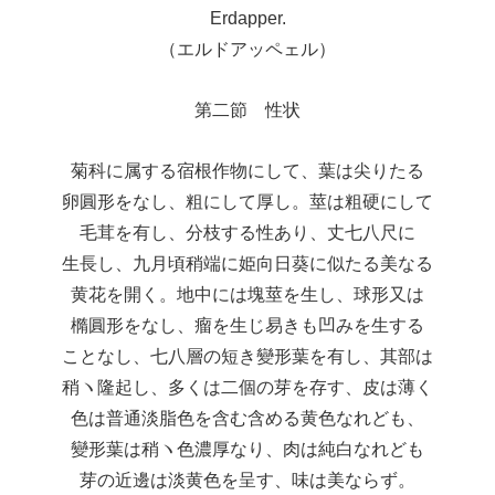
Erdapper.
（エルドアッペェル）
第二節 性状
菊科に属する宿根作物にして、葉は尖りたる
卵圓形をなし、粗にして厚し。莖は粗硬にして
毛茸を有し、分枝する性あり、丈七八尺に
生長し、九月頃稍端に姫向日葵に似たる美なる
黄花を開く。地中には塊莖を生し、球形又は
橢圓形をなし、瘤を生じ易きも凹みを生する
ことなし、七八層の短き變形葉を有し、其部は
稍ヽ隆起し、多くは二個の芽を存す、皮は薄く
色は普通淡脂色を含む含める黄色なれども、
變形葉は稍ヽ色濃厚なり、肉は純白なれども
芽の近邊は淡黄色を呈す、味は美ならず。