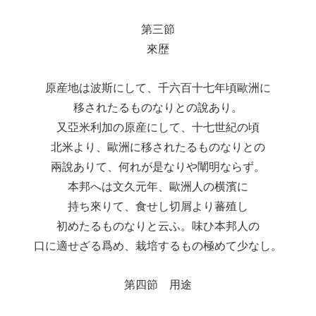
第三節
來歴
原産地は波斯にして、千六百十七年頃歐洲に
移されたるものなりとの說あり。
又亞米利加の原産にして、十七世紀の頃
北米より、歐洲に移されたるものなりとの
兩說ありて、何れが是なりや闡明ならず。
本邦へは文久元年、歐洲人の横濱に
持ち來りて、食せし切屑より蕃殖し
初めたるものなりと云ふ。味ひ本邦人の
口に適せざる爲め、栽培するもの極めて少なし。
第四節 用途