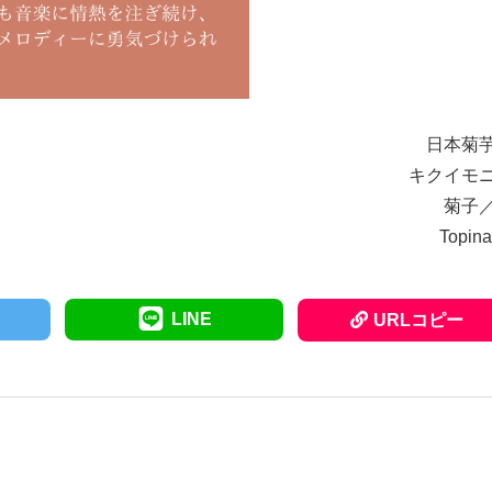
日本菊
キクイモ
菊子
Topin
LINE
URLコピー