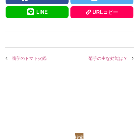
LINE
URLコピー
菊芋のトマト火鍋
菊芋の主な効能は？
検索