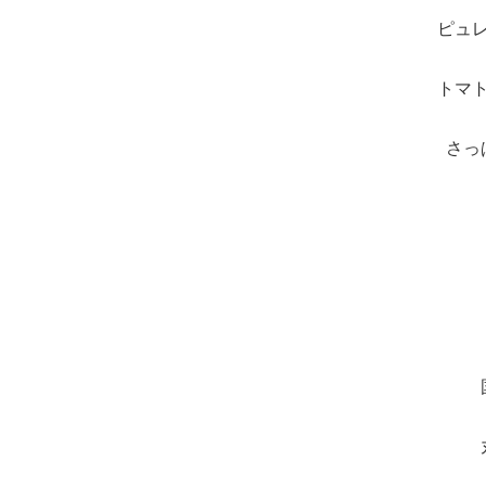
ピュ
トマ
さっ