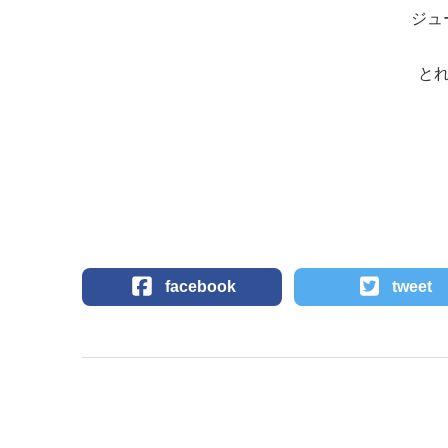
ジュ
と
facebook
tweet