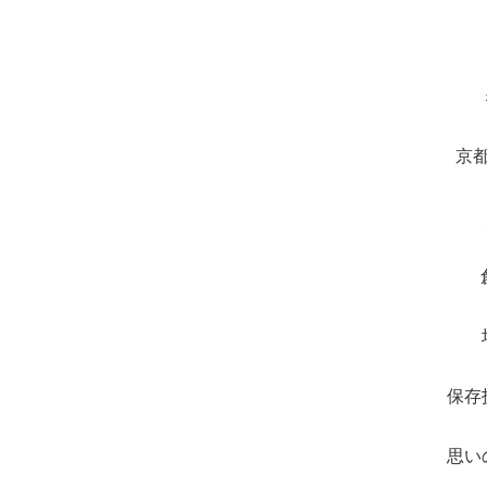
京
保存
思い